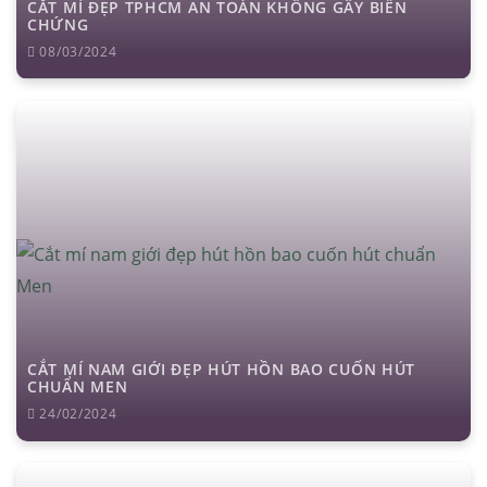
CẮT MÍ ĐẸP TPHCM AN TOÀN KHÔNG GÂY BIẾN
CHỨNG
08/03/2024
CẮT MÍ NAM GIỚI ĐẸP HÚT HỒN BAO CUỐN HÚT
CHUẨN MEN
24/02/2024