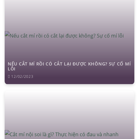
căng da mặt
nâng mũi cấu trúc
cắt mí
nhấn mí
đặt túi ngực
nâng ngực
hút mỡ
cấy mỡ
trẻ hóa da
NẾU CẮT MÍ RỒI CÓ CẮT LẠI ĐƯỢC KHÔNG? SỰ CỐ MÍ
LỖI
12/02/2023