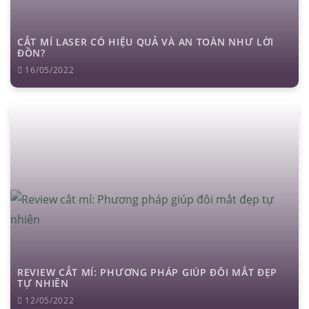
CẮT MÍ LASER CÓ HIỆU QUẢ VÀ AN TOÀN NHƯ LỜI
ĐỒN?
16/05/2022
REVIEW CẮT MÍ: PHƯƠNG PHÁP GIÚP ĐÔI MẮT ĐẸP
TỰ NHIÊN
12/05/2022