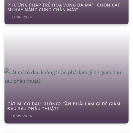
PHƯƠNG PHÁP TRẺ HÓA VÙNG DA MẮT: CHỌN CẮT
MI HAY NÂNG CUNG CHÂN MÀY?
03/06/2024
CẮT MÍ CÓ ĐAU KHÔNG? CẦN PHẢI LÀM GÌ ĐỂ GIẢM
ĐAU SAU PHẪU THUẬT?
18/05/2024