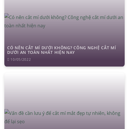
CÓ NÊN CẮT MÍ DƯỚI KHÔNG? CÔNG NGHỆ CẮT MÍ
DƯỚI AN TOÀN NHẤT HIỆN NAY
10/05/2022