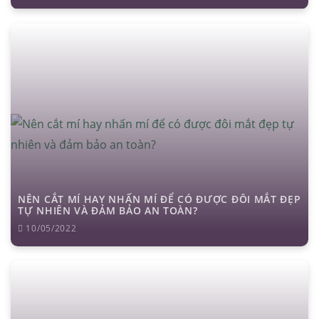
NÊN CẮT MÍ HAY NHẤN MÍ ĐỂ CÓ ĐƯỢC ĐÔI MẮT ĐẸP
TỰ NHIÊN VÀ ĐẢM BẢO AN TOÀN?
10/05/2022