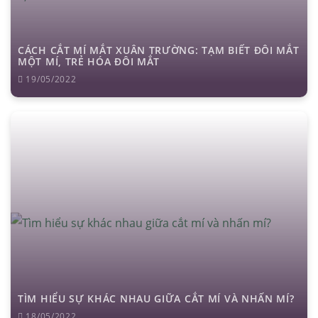
CÁCH CẮT MÍ MẮT XUÂN TRƯỜNG: TẠM BIẾT ĐÔI MẮT
MỘT MÍ, TRẺ HÓA ĐÔI MẮT
19/05/2022
TÌM HIỂU SỰ KHÁC NHAU GIỮA CẮT MÍ VÀ NHẤN MÍ?
18/05/2022