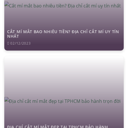
CẮT MÍ MẮT BAO NHIÊU TIỀN? ĐỊA CHỈ CẮT MÍ UY TÍN
NHẤT
02/12/2023
ĐỊA CHỈ CẮT MÍ MẮT ĐẸP TẠI TPHCM BẢO HÀNH