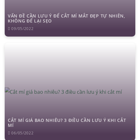
VẤN ĐỀ CẦN LƯU Ý ĐỂ CẮT MÍ MẮT ĐẸP TỰ NHIÊN,
KHÔNG ĐỂ LẠI SẸO
09/05/2022
CẮT MÍ GIÁ BAO NHIÊU? 3 ĐIỀU CẦN LƯU Ý KHI CẮT
MÍ
06/05/2022