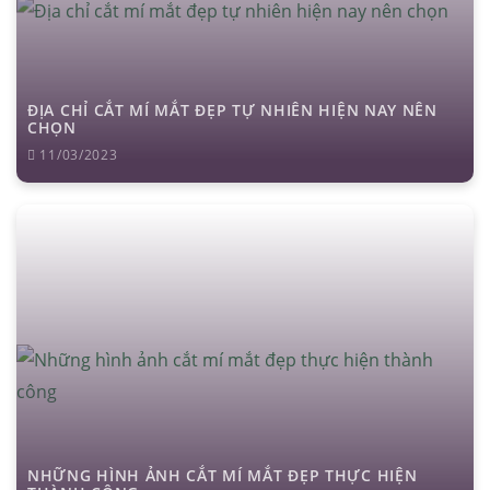
ĐỊA CHỈ CẮT MÍ MẮT ĐẸP TỰ NHIÊN HIỆN NAY NÊN
CHỌN
11/03/2023
NHỮNG HÌNH ẢNH CẮT MÍ MẮT ĐẸP THỰC HIỆN