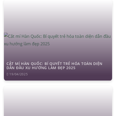
CẮT MÍ HÀN QUỐC: BÍ QUYẾT TRẺ HÓA TOÀN DIỆN
DẪN ĐẦU XU HƯỚNG LÀM ĐẸP 2025
19/04/2025