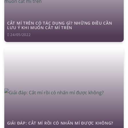
CẮT MÍ TRÊN CÓ TÁC DỤNG GÌ? NHỮNG ĐIỀU CẦN
LƯU Ý KHI MUỐN CẮT MÍ TRÊN
24/05/2022
GIẢI ĐÁP: CẮT MÍ RỒI CÓ NHẤN MÍ ĐƯỢC KHÔNG?