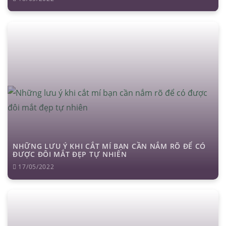
NHỮNG LƯU Ý KHI CẮT MÍ BẠN CẦN NẮM RÕ ĐỂ CÓ
ĐƯỢC ĐÔI MẮT ĐẸP TỰ NHIÊN
17/05/2022