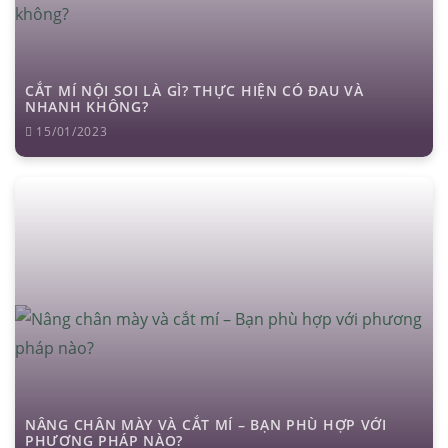
CẮT MÍ NỘI SOI LÀ GÌ? THỰC HIỆN CÓ ĐAU VÀ
NHANH KHÔNG?
15/01/2023
NÂNG CHÂN MÀY VÀ CẮT MÍ – BẠN PHÙ HỢP VỚI
PHƯƠNG PHÁP NÀO?